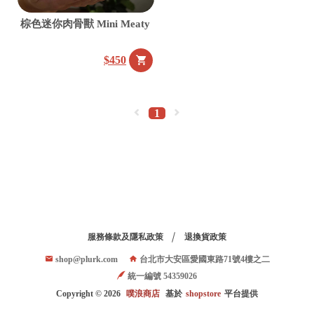
棕色迷你肉骨獸 Mini Meaty
$450
台
統
1
北
一
市
編
大
號
安
54
區
愛
國
服務條款及隱私政策
退換貨政策
東
shop@plurk.com
台北市大安區愛國東路71號4樓之二
路
統一編號 54359026
71
Copyright ©
2026
噗浪商店
基於
shopstore
平台提供
號
4