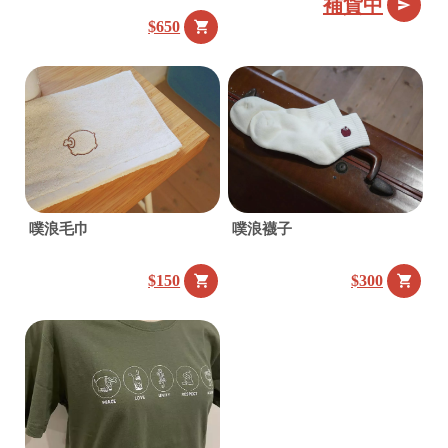
補貨中
$650
噗浪毛巾
噗浪襪子
$150
$300