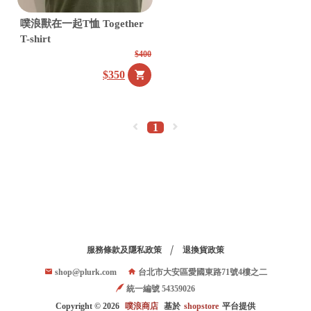
噗浪獸在一起T恤 Together
T-shirt
$400
$350
台
統
北
一
1
市
編
大
號
安
54
區
愛
國
東
服務條款及隱私政策
退換貨政策
路
shop@plurk.com
台北市大安區愛國東路71號4樓之二
71
統一編號 54359026
號
Copyright ©
2026
噗浪商店
基於
shopstore
平台提供
4