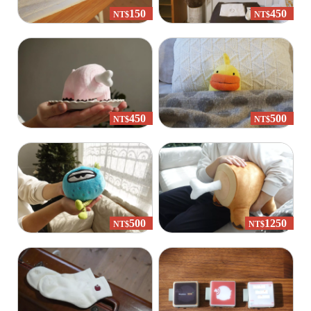
150
450
NT$
NT$
450
500
NT$
NT$
500
1250
NT$
NT$